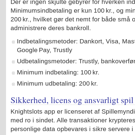
Der er ingen skjulte gebyrer for hverken ind
Minimumsindbetaling er kun 100 kr., og m
200 kr., hvilket gør det nemt for både små o
administrere deres bankroll.
Indbetalingsmetoder: Dankort, Visa, Mast
Google Pay, Trustly
Udbetalingsmetoder: Trustly, bankoverfør
Minimum indbetaling: 100 kr.
Minimum udbetaling: 200 kr.
Sikkerhed, licens og ansvarligt spil
Knightslots app er licenseret af Spillemynd
med ro i sindet. Alle transaktioner krypter
personlige data opbevares i sikre servere i