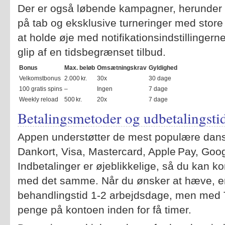
Der er også løbende kampagner, herunder
på tab og eksklusive turneringer med store
at holde øje med notifikationsindstillingern
glip af en tidsbegrænset tilbud.
Bonus
Max. beløb
Omsætningskrav
Gyldighed
Velkomstbonus
2.000 kr.
30x
30 dage
100 gratis spins
–
Ingen
7 dage
Weekly reload
500 kr.
20x
7 dage
Betalingsmetoder og udbetalingsti
Appen understøtter de mest populære dans
Dankort, Visa, Mastercard, Apple Pay, Goog
Indbetalinger er øjeblikkelige, så du kan k
med det samme. Når du ønsker at hæve, er
behandlingstid 1‑2 arbejdsdage, men med T
penge på kontoen inden for få timer.